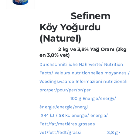
Sefinem
Köy Yoğurdu
(Naturel)
2 kg ve 3,8% Yağ Oranı (2kg
en 3,8% vet)
Durchschnitiliche Nährwerte/ Nutrition
Facts/ Valeurs nutritionnelles moyannes /
Voedingswaarde Informazioni nutrizionali
pro/per/pour/per/pr/per
100 g Energie/energy/
énergie/energie/energi
244 kJ / 58 kc energie/ energia/
Fett/fat/matiéres grosses
vet/fett/fedt/grassi 3,8 g -