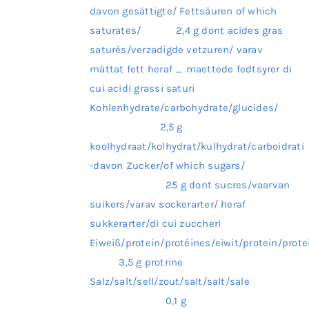
davon gesättigte/ Fettsäuren of which
saturates/ 2,4 g dont acides gras
saturés/verzadigde vetzuren/ varav
mättat fett heraf _ maettede fedtsyrer di
cui acidi grassi saturi
Kohlenhydrate/carbohydrate/glucides/
2,5 g
koolhydraat/kolhydrat/kulhydrat/carboidrati
-davon Zucker/of which sugars/
25 g dont sucres/vaarvan
suikers/varav sockerarter/ heraf
sukkerarter/di cui zuccheri
Eiweiß/protein/protéines/eiwit/protein/prote
3,5 g protrine
Salz/salt/sell/zout/salt/salt/sale
0,1 g