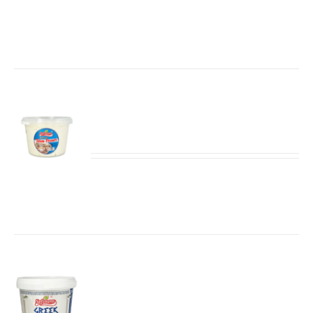
Details
Sefinem Erzincan Tulum Kaas
(Peyniri) 2kg
Details
Sefinem Greek Style Yoghurt 10%
vet 1kg