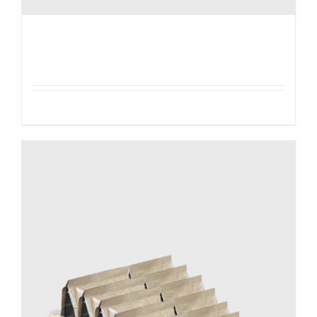
Zonnebloempitten geroosterd en sterk
gezouten – 14 Paketten
Details