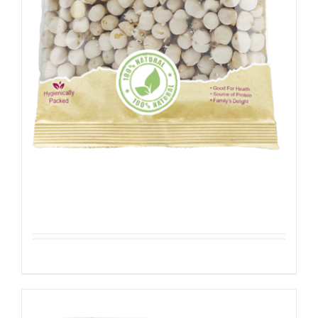
Witte Kikkererwten Geroosterd&Gezouten
Details