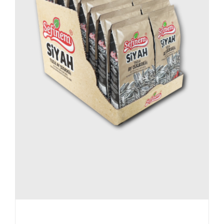
Sefinem Zonnebloempitten – geroosterd
en gezouten – 14 Paketten