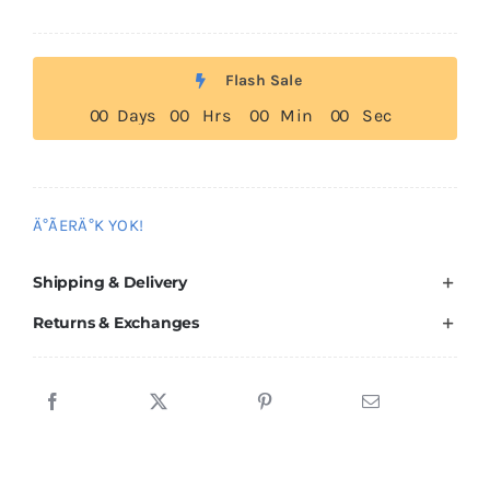
Flash Sale
0
0
Days
0
0
Hrs
0
0
Min
0
0
Sec
Ä°ÃERÄ°K YOK!
Shipping & Delivery
Returns & Exchanges