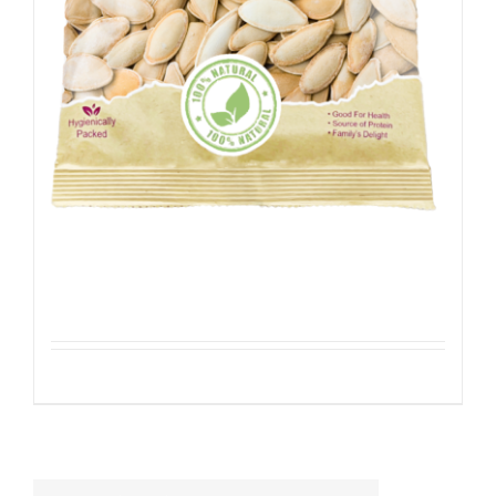
Pompoenpitten – Geroosterd
Details