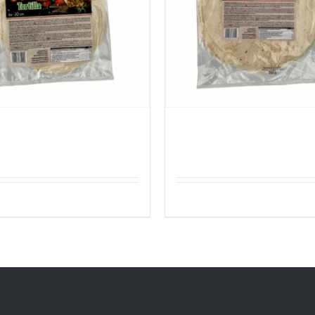
em Tortilla 6stuk 20cm
Sefinem Tortilla 6stuk 
Details
Details