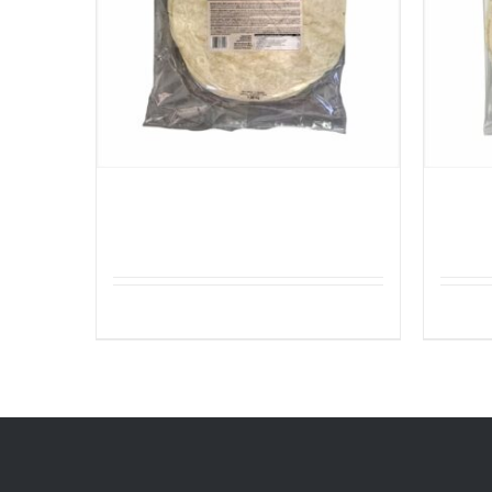
Sefinem Tortilla 16stuks 30cm
Sefin
Details