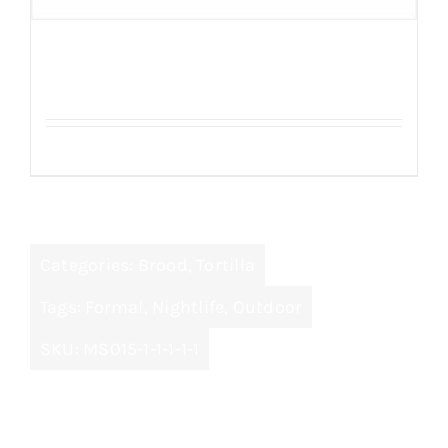
Sefinem Tortilla 6stuk 20cm
Details
Categories:
Brood
,
Tortilla
Tags:
Formal
,
Nightlife
,
Outdoor
SKU:
MS015-1-1-1-1-1