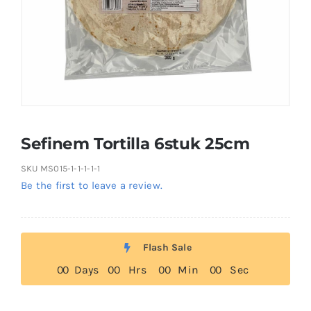
Sefinem Tortilla 6stuk 25cm
SKU
MS015-1-1-1-1-1
Be the first to leave a review.
Flash Sale
0
0
Days
0
0
Hrs
0
0
Min
0
0
Sec