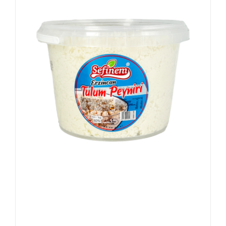
Sefinem Erzincan Tulum Kaas (Peyniri) 2kg