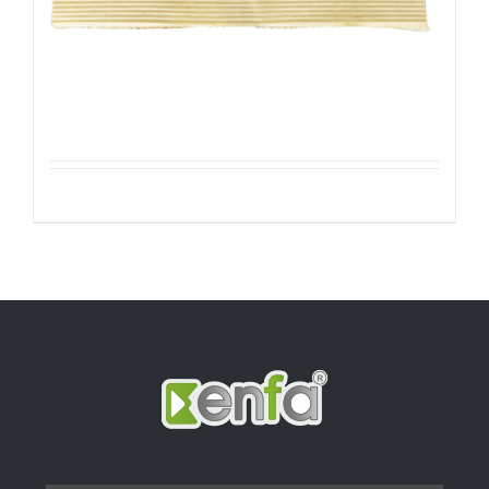
Zonnebloempitten Gepeld
Details