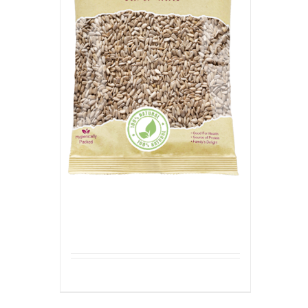
Zonnebloempitten Gepeld
Details