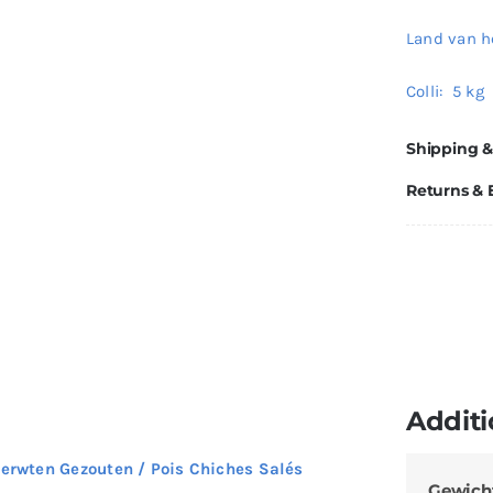
Land van h
Colli: 5 kg
Shipping &
Returns &
Additi
rerwten Gezouten / Pois Chiches Salés
Gewich