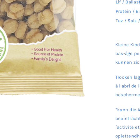
Lif / Ballas
Protein / E
Tuz / Salz 
Kleine Kin
bas-âge peu
kunnen zich
Trocken la
à l’abri de
bescherm
*kann die 
beeinträcht
´activite e
oplettendh