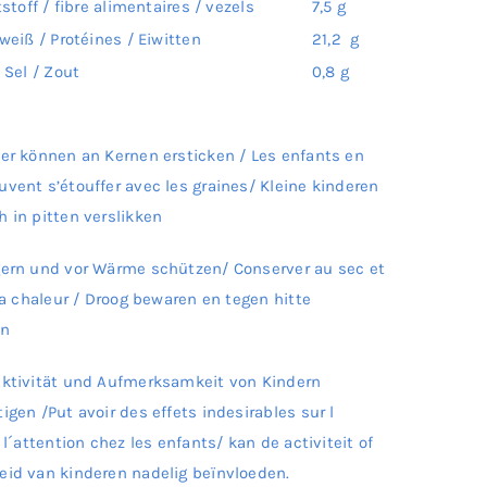
tstoff / fibre alimentaires / vezels
7,5 g
iweiß / Protéines / Eiwitten
21,2 g
/ Sel / Zout
0,8 g
der können an Kernen ersticken / Les enfants en
vent s’étouffer avec les graines/ Kleine kinderen
 in pitten verslikken
gern und vor Wärme schützen/ Conserver au sec et
 la chaleur / Droog bewaren en tegen hitte
en
Aktivität und Aufmerksamkeit von Kindern
igen /Put avoir des effets indesirables sur l
t l´attention chez les enfants/ kan de activiteit of
eid van kinderen nadelig beïnvloeden.