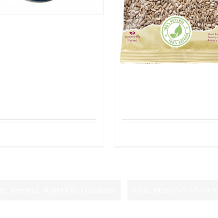
em Kombi Boreklik
r 800g
Zonnebloempitten Gepe
Details
Details
gs:
Formal
,
Nightlife
,
Outdoor
SKU:
MS015-1-1-1-1-1-1-