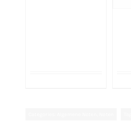
Sefinem Erzincan Tulum Kaas
Sefin
(Peyniri) 2kg
Peyni
Details
Categories:
Algemene Noten
,
Noten
Ta