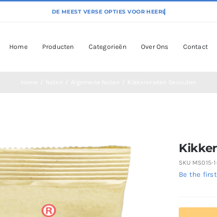
Home
Producten
Categorieën
Over Ons
Contact
Home
Noten
Algemene Noten
Kikkererwten Gezouten
Kikke
SKU
MS015-1-1
Be the first