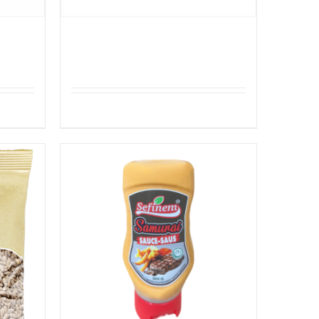
Sefinem Tulum Peyniri
Details