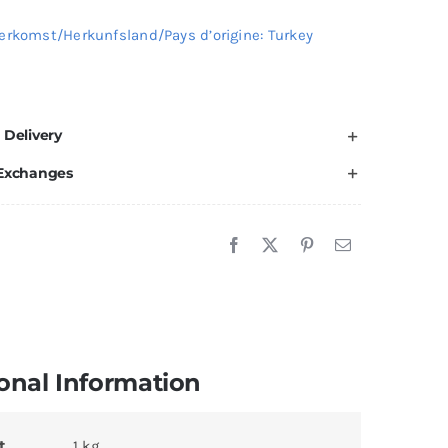
erkomst/Herkunfsland/Pays d’origine: Turkey
 Delivery
 Exchanges
onal Information
t
1 kg