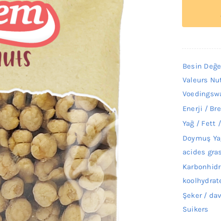
Besin Değe
Valeurs Nu
Voedingsw
Enerji / Br
Yağ / Fett 
Doymuş Yağ
acides gra
Karbonhidr
koolhydrat
Şeker / da
Suikers