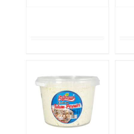
Sefinem Tortilla 6stuk 25cm
Sefin
Details