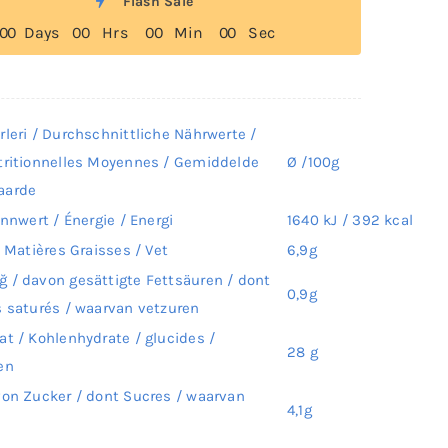
Flash Sale
0
0
Days
0
0
Hrs
0
0
Min
0
0
Sec
rleri / Durchschnittliche Nährwerte /
tritionnelles Moyennes / Gemiddelde
Ø /100g
aarde
ennwert / Énergie / Energi
1640 kJ / 392 kcal
/ Matières Graisses / Vet
6,9g
 / davon gesättigte Fettsäuren / dont
0,9g
s saturés / waarvan vetzuren
at / Kohlenhydrate / glucides /
28 g
en
von Zucker / dont Sucres / waarvan
4,1g