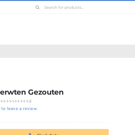
Zoeken
naar:
rerwten Gezouten
-1-1-1-1-1-1-1-1-1-2
 to leave a review.