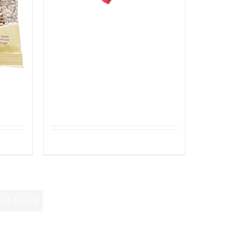
Sefinem Samurai Saus
(Sauce)
ld
Details
1-1-1-1-1-2