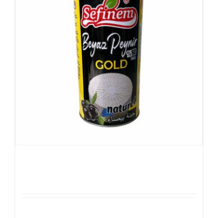
Sefinem %60 Vet Beyaz Peynir
Details