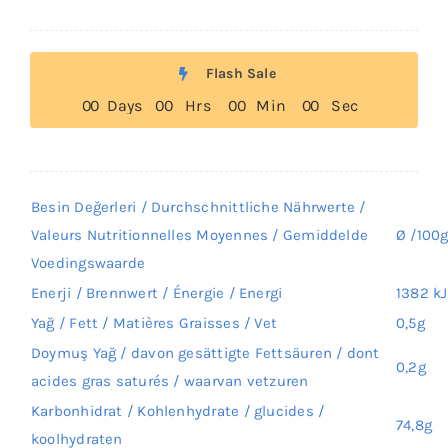
Flash Sale
0
0
Days
0
0
Hrs
0
0
Min
0
0
Sec
Besin Değerleri / Durchschnittliche Nährwerte /
Valeurs Nutritionnelles Moyennes / Gemiddelde
Ø /100
Voedingswaarde
Enerji / Brennwert / Énergie / Energi
1382 kJ
Yağ / Fett / Matières Graisses / Vet
0,5g
Doymuş Yağ / davon gesättigte Fettsäuren / dont
0,2g
acides gras saturés / waarvan vetzuren
Karbonhidrat / Kohlenhydrate / glucides /
74,8g
koolhydraten