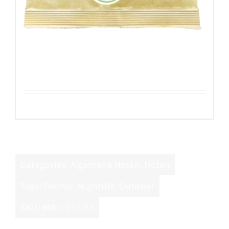
Kikkererwten – Geroosterd
Details
Categories:
Algemene Noten
,
Noten
Tags:
Formal
,
Nightlife
,
Outdoor
SKU:
MB-1-1-1-1-1-1