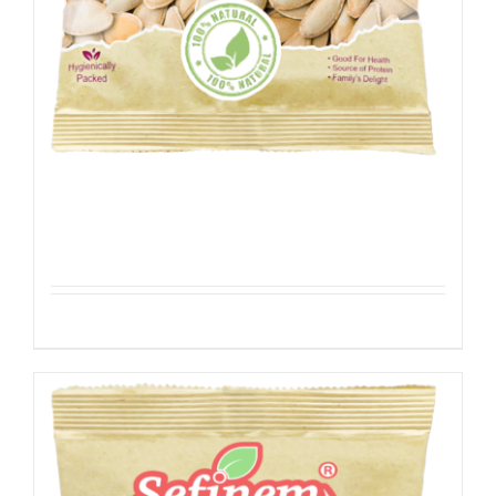
Pompoenpitten – Geroosterd
Details