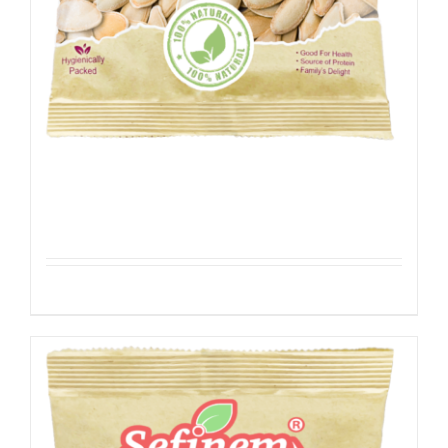
Pompoenpitten – Geroosterd
Details