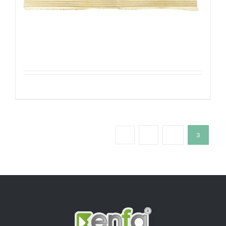
Walnoten
Details
1
2
3