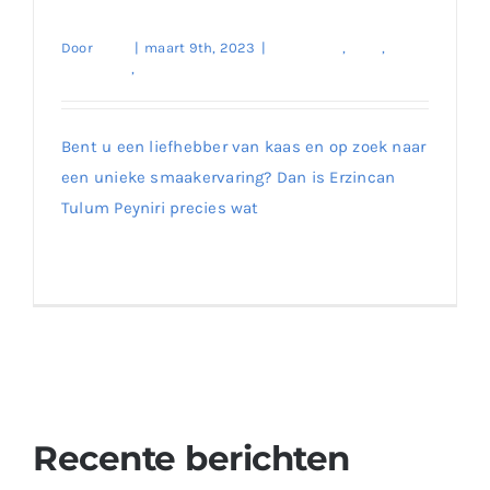
Website!
Door
enes
|
maart 9th, 2023
|
Fetta Kaas
,
Kaas
,
Melk
Producten
,
Traditionele Soorten
Ontdek de Unieke Smaak van Erzincan
Tulum Peyniri – Bestel Nu op Onze
Website!
Bent u een liefhebber van kaas en op zoek naar
een unieke smaakervaring? Dan is Erzincan
Tulum Peyniri precies wat
Lees meer
0
Recente berichten