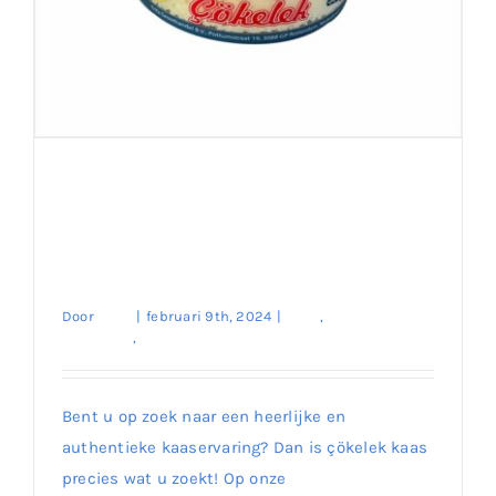
Ontdek de Authentieke
Smaak van Çökelek Kaas –
Bestel Nu op Onze
Website!
Door
enes
|
februari 9th, 2024
|
Kaas
,
Melk
Producten
,
Traditionele Soorten
Ontdek de Authentieke Smaak van
Çökelek Kaas – Bestel Nu op Onze Website!
Bent u op zoek naar een heerlijke en
authentieke kaaservaring? Dan is çökelek kaas
precies wat u zoekt! Op onze