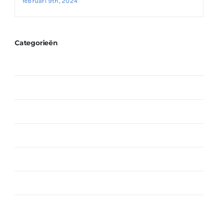
februari 9th, 2024
Categorieën
Fetta Kaas
Kaas
Melk Producten
Merk
Noten
Sauzen
Traditionele Soorten