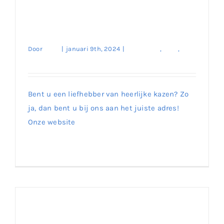
met Heerlijke Kazen –
Ontdek de Wereld van
Kazen op Onze Website!
Verwen Uw Smaakpapillen met Heerlijke
Door
enes
|
januari 9th, 2024
|
Fetta Kaas
,
Kaas
,
Kazen – Ontdek de Wereld van Kazen op
Melk Producten
Onze Website!
Bent u een liefhebber van heerlijke kazen? Zo
ja, dan bent u bij ons aan het juiste adres!
Onze website
Lees meer
0