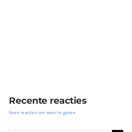
Ontdek de Authentieke Smaak van Çökelek Kaas –
Bestel Nu op Onze Website!
Verwen Uw Smaakpapillen met Heerlijke Kazen –
Ontdek de Wereld van Kazen op Onze Website!
De Ongelooflijke Voordelen van Yoghurt: Een Perfecte
Optie voor een Gezond Dieet
Verfris Uzelf met Ayran – Bestel Nu op Onze Website!
Voeg Smaak toe aan uw Maaltijden met Heerlijke
Sausen – Ontdek de Wereld van Smaak op Onze
Website!
Recente reacties
Geen reacties om weer te geven.