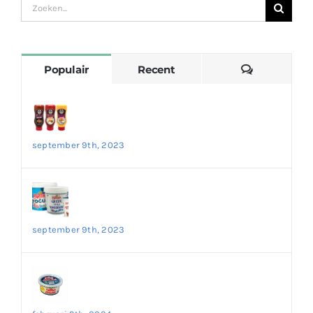
Zoeken
naar:
Reacties
Populair
Recent
Voeg Smaak toe aan uw Maaltijden met
Heerlijke Sausen – Ontdek de Wereld van
Smaak op Onze Website!
september 9th, 2023
De Ongelooflijke Voordelen van Yoghurt:
Een Perfecte Optie voor een Gezond
Dieet
september 9th, 2023
Ontdek de Authentieke Smaak van
Çökelek Kaas – Bestel Nu op Onze
Website!