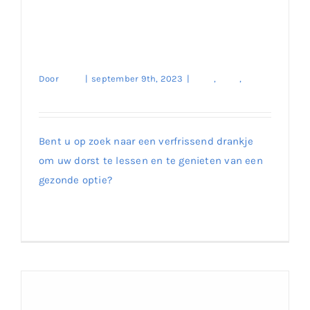
Verfris Uzelf met Ayran –
Bestel Nu op Onze
Website!
Door
enes
|
september 9th, 2023
|
Kaas
,
Merk
,
Traditionele Soorten
Bent u op zoek naar een verfrissend drankje
om uw dorst te lessen en te genieten van een
Verfris Uzelf met Ayran – Bestel Nu op Onze
gezonde optie?
Website!
Lees meer
0