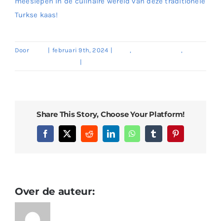
meeslepen in de culinaire wereld van deze traditionele
Turkse kaas!
Door
enes
|
februari 9th, 2024
|
Kaas
,
Melk Producten
,
Traditionele Soorten
|
0 Reacties
Share This Story, Choose Your Platform!
Facebook
X
Reddit
LinkedIn
WhatsApp
Tumblr
Pinterest
Over de auteur:
enes