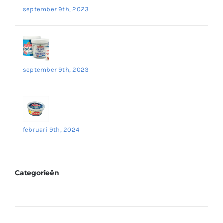
september 9th, 2023
De Ongelooflijke Voordelen van Yoghurt:
Een Perfecte Optie voor een Gezond
Dieet
september 9th, 2023
Ontdek de Authentieke Smaak van
Çökelek Kaas – Bestel Nu op Onze
Website!
februari 9th, 2024
Categorieën
Fetta Kaas
Kaas