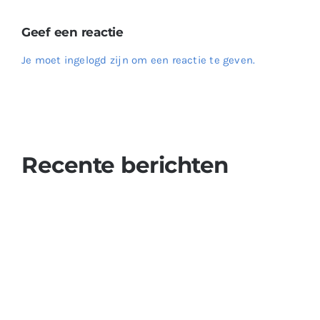
Geef een reactie
Je moet ingelogd zijn om een reactie te geven.
Recente berichten
Ontdek de Authentieke Smaak van Çökelek Kaas –
Bestel Nu op Onze Website!
Verwen Uw Smaakpapillen met Heerlijke Kazen –
Ontdek de Wereld van Kazen op Onze Website!
De Ongelooflijke Voordelen van Yoghurt: Een Perfecte
Optie voor een Gezond Dieet
Verfris Uzelf met Ayran – Bestel Nu op Onze Website!