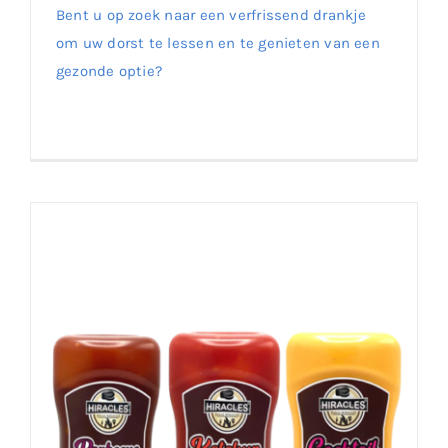
Bent u op zoek naar een verfrissend drankje
om uw dorst te lessen en te genieten van een
Verfris Uzelf met Ayran – Bestel Nu op Onze
gezonde optie?
Website!
Lees meer
0