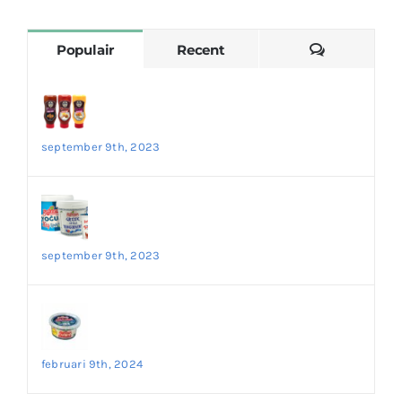
Reacties
Populair
Recent
Voeg Smaak toe aan uw Maaltijden met
Heerlijke Sausen – Ontdek de Wereld van
Smaak op Onze Website!
september 9th, 2023
De Ongelooflijke Voordelen van Yoghurt:
Een Perfecte Optie voor een Gezond
Dieet
september 9th, 2023
Ontdek de Authentieke Smaak van
Çökelek Kaas – Bestel Nu op Onze
Website!
februari 9th, 2024