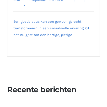
Sauzen
,
Traditionele Soorten
Voeg Smaak toe aan uw Maaltijden met
Een goede saus kan een gewoon gerecht
Heerlijke Sausen – Ontdek de Wereld van
Smaak op Onze Website!
transformeren in een smaakvolle ervaring. Of
het nu gaat om een hartige, pittige
Lees meer
0
Recente berichten
Ontdek de Authentieke Smaak van Çökelek Kaas –
Bestel Nu op Onze Website!