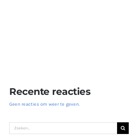
Verwen Uw Smaakpapillen met Heerlijke Kazen –
Ontdek de Wereld van Kazen op Onze Website!
De Ongelooflijke Voordelen van Yoghurt: Een Perfecte
Optie voor een Gezond Dieet
Verfris Uzelf met Ayran – Bestel Nu op Onze Website!
Voeg Smaak toe aan uw Maaltijden met Heerlijke
Sausen – Ontdek de Wereld van Smaak op Onze
Website!
Recente reacties
Geen reacties om weer te geven.
Zoeken
naar: