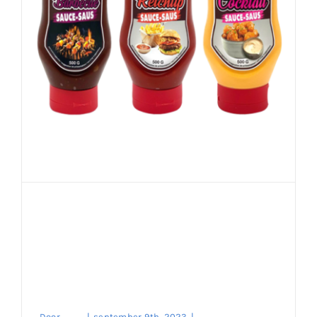
Voeg Smaak toe aan uw
Maaltijden met Heerlijke
Sausen – Ontdek de
Wereld van Smaak op
Onze Website!
Door
enes
|
september 9th, 2023
|
Merk
,
Noten
,