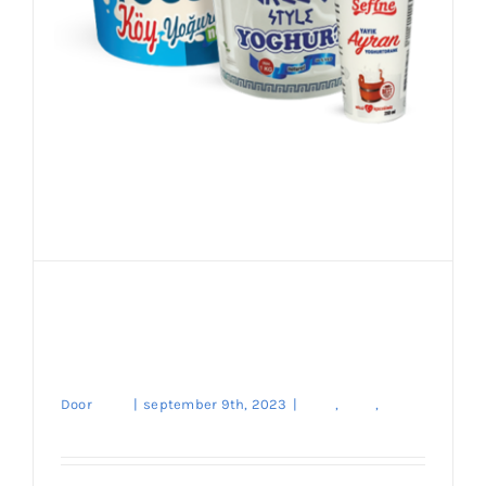
Verfris Uzelf met Ayran –
Bestel Nu op Onze
Website!
Door
enes
|
september 9th, 2023
|
Kaas
,
Merk
,
Traditionele Soorten