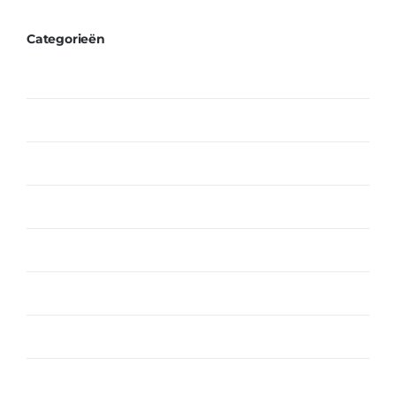
Categorieën
Fetta Kaas
Kaas
Melk Producten
Merk
Noten
Sauzen
Traditionele Soorten