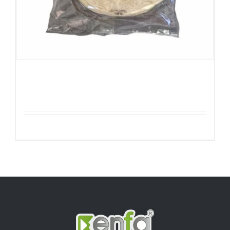
Sefinem Tortilla 16stuks 30cm
Details